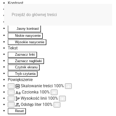
Kontrast
Odwróć kolory
Przejdź do głównej treści
Monochromatyczny
Ciemny kontrast
Jasny kontrast
Niskie nasycenie
Wysokie nasycenie
Tekst
Zaznacz linki
Zaznacz nagłówki
Czytnik ekranu
Tryb czytania
Powiększenie
Skalowanie treści
100
%
Czcionka
100
%
Aa
Wysokość linii
100
%
Odstęp liter
100
%
Reset