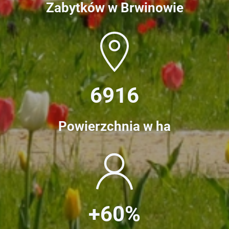
Zabytków w Brwinowie
6916
Powierzchnia w ha
+60%